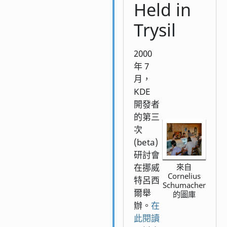
Held in
Trysil
2000
年 7
月，
KDE
開發者
的第三
次
(beta)
研討會
在挪威
來自
Cornelius
特呂西
Schumacher
爾舉
的圖庫
辦。
在
此閱讀