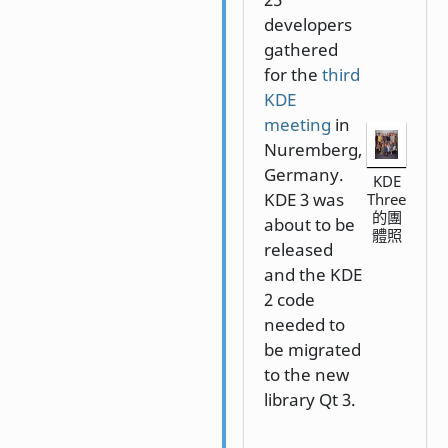
developers
gathered
for the
third
KDE
meeting
in
Nuremberg,
Germany.
KDE
KDE 3 was
Three
的團
about to be
體照
released
and the KDE
2 code
needed to
be migrated
to the new
library Qt 3.