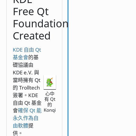
Free Qt
Foundation
Created
KDE 自由 Qt
基金會
的基
礎協議由
KDE e.V. 與
當時擁有 Qt
的 Trolltech
心中
簽署。KDE
有 Qt
自由 Qt 基金
的
會
確保 Qt 能
Konqi
永久作為自
由軟體
提
供。