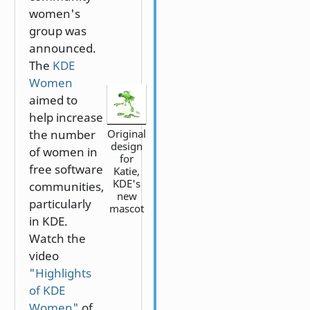
women's
group was
announced.
The
KDE
Women
aimed to
help increase
Original
the number
design
of women in
for
free software
Katie,
KDE's
communities,
new
particularly
mascot
in KDE.
Watch the
video
"Highlights
of KDE
Women"
of