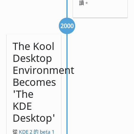
讀。
2000
The Kool
Desktop
Environment
Becomes
'The
KDE
Desktop'
從
KDE 2 的 beta 1