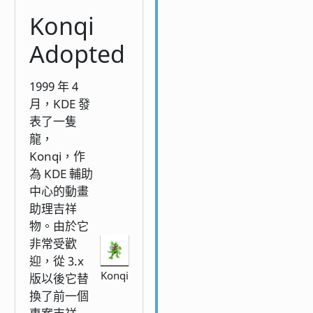
Konqi
Adopted
1999 年 4
月，KDE 發
表了一隻
龍，
Konqi，作
為 KDE 輔助
中心的動畫
助理吉祥
物。由於它
非常受歡
迎，從 3.x
Konqi
版以後它替
換了前一個