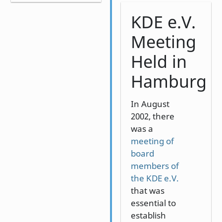
KDE e.V.
Meeting
Held in
Hamburg
In August
2002, there
was a
meeting of
board
members of
the KDE e.V.
that was
essential to
establish