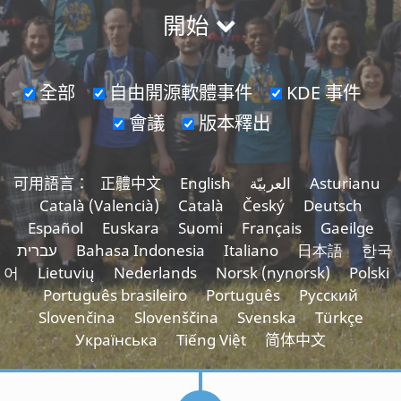
開始
全部
自由開源軟體事件
KDE 事件
會議
版本釋出
可用語言：
正體中文
English
العربيّة
Asturianu
Català (Valencià)
Català
Český
Deutsch
Español
Euskara
Suomi
Français
Gaeilge
עברית
Bahasa Indonesia
Italiano
日本語
한국
어
Lietuvių
Nederlands
Norsk (nynorsk)
Polski
Português brasileiro
Português
Русский
Slovenčina
Slovenščina
Svenska
Türkçe
Українська
Tiếng Việt
简体中文