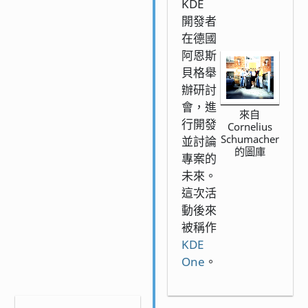
KDE
開發者
在德國
阿恩斯
貝格舉
辦研討
會，進
來自
行開發
Cornelius
Schumacher
並討論
的圖庫
專案的
未來。
這次活
動後來
被稱作
KDE
One
。