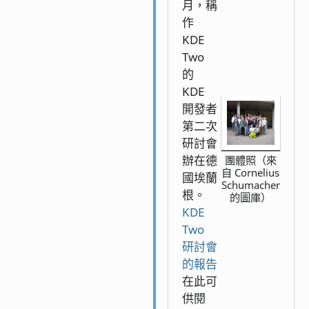
月，稱
作
KDE
Two
的
KDE
開發者
第二次
研討會
辦在德
團體照（來
自 Cornelius
國埃蘭
Schumacher
根。
的圖庫）
KDE
Two
研討會
的報告
在此可
供閱