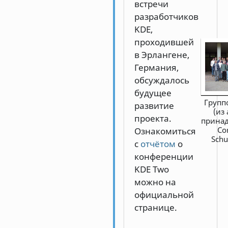
встречи
разработчиков
KDE,
проходившей
в Эрлангене,
Германия,
обсуждалось
будущее
Групп
развитие
(из
проекта.
прина
Co
Ознакомиться
Schu
с
отчётом
о
конференции
KDE Two
можно на
официальной
странице.