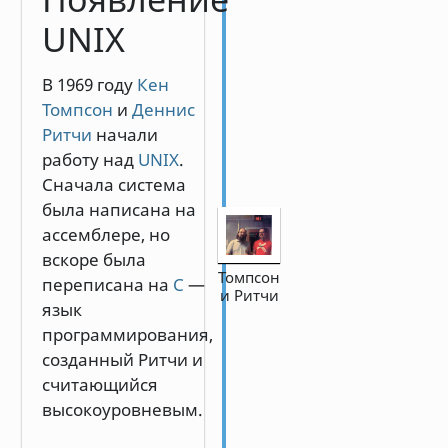
UNIX
В 1969 году
Кен
Томпсон
и
Деннис
Ритчи
начали
работу над
UNIX
.
Сначала система
была написана на
ассемблере, но
вскоре была
Томпсон
переписана на
C
—
и Ритчи
язык
программирования,
созданный Ритчи и
считающийся
высокоуровневым.