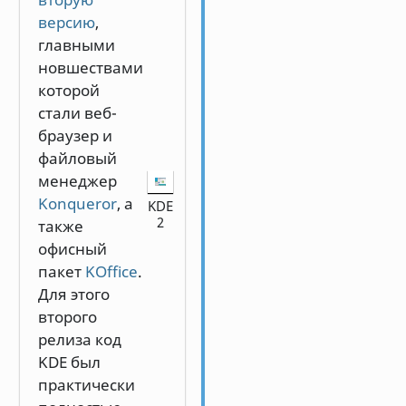
версию
,
главными
новшествами
которой
стали веб-
браузер и
файловый
менеджер
Konqueror
, а
KDE
2
также
офисный
пакет
KOffice
.
Для этого
второго
релиза код
KDE был
практически