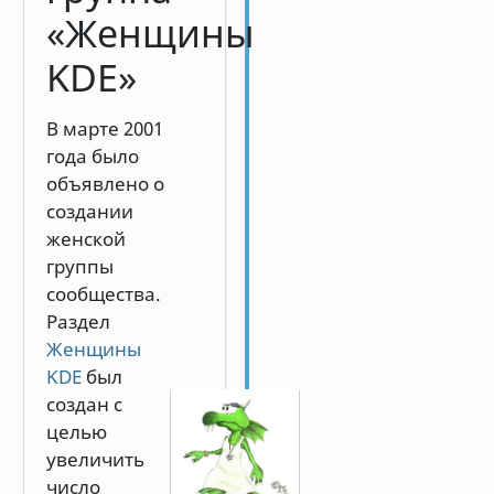
«Женщины
KDE»
В марте 2001
года было
объявлено о
создании
женской
группы
сообщества.
Раздел
Женщины
KDE
был
создан с
целью
увеличить
число