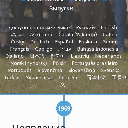
Выпуски
Доступно на таких языках:
Русский
English
العربيّة
Asturianu
Català (Valencià)
Català
Český
Deutsch
Español
Euskara
Suomi
Français
Gaeilge
עברית
Bahasa Indonesia
Italiano
日本語
한국어
Lietuvių
Nederlands
Norsk (nynorsk)
Polski
Português brasileiro
Português
Slovenčina
Slovenščina
Svenska
Türkçe
Українська
Tiếng Việt
简体中文
正體中
文
1969
Появление