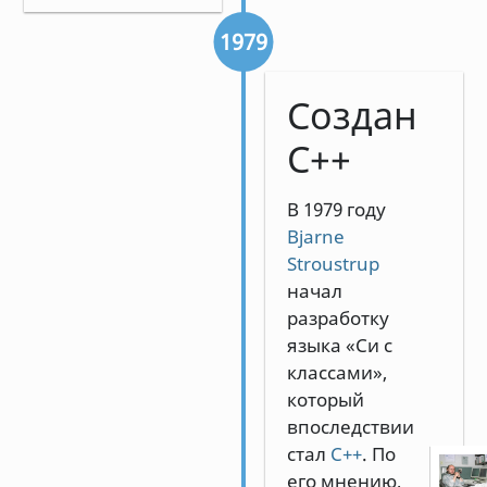
1979
Создан
C++
В 1979 году
Bjarne
Stroustrup
начал
разработку
языка «Си с
классами»,
который
впоследствии
стал
C++
. По
его мнению,