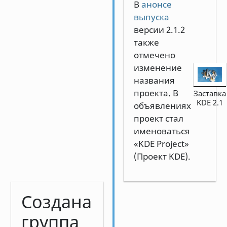
В
анонсе
выпуска
версии 2.1.2
также
отмечено
изменение
названия
проекта. В
Заставка
KDE 2.1
объявлениях
проект стал
именоваться
«KDE Project»
(Проект KDE).
Создана
группа