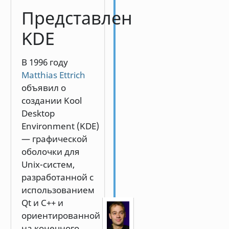
Представлен
KDE
В 1996 году
Matthias Ettrich
объявил о
создании Kool
Desktop
Environment (KDE)
— графической
оболочки для
Unix-систем,
разработанной с
использованием
Qt и C++ и
ориентированной
на конечного