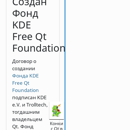
Создан
Фонд
KDE
Free Qt
Foundation
Договор о
создании
Фонда KDE
Free Qt
Foundation
подписан KDE
e.V. и Trolltech,
тогдашним
владельцем
Конки
Qt. Фонд
с Qt в