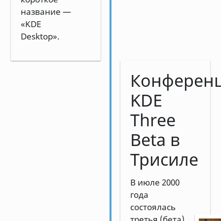
название —
«KDE
Desktop».
Конферен
KDE
Three
Beta в
Трисиле
В июле 2000
года
состоялась
третья (бета)