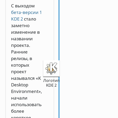
С выходом
бета-версии 1
KDE 2
стало
заметно
изменение в
названии
проекта.
Ранние
релизы, в
которых
проект
назывался «K
Логотип
Desktop
KDE 2
Environment»,
начали
использовать
более
короткое