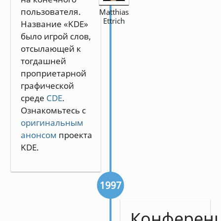
пользователя.
Matthias
Ettrich
Название «KDE»
было игрой слов,
отсылающей к
тогдашней
проприетарной
графической
среде
CDE
.
Ознакомьтесь с
оригинальным
анонсом
проекта
KDE.
1997
Конферен