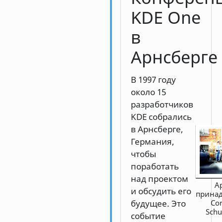
KDE One
в
Арнсберге
В 1997 году
около 15
разработчиков
KDE собрались
в Арнсберге,
Германия,
чтобы
поработать
над проектом
А
и обсудить его
прина
Cor
будущее. Это
Sch
событие