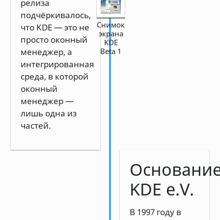
релиза
подчёркивалось,
Снимок
что KDE — это не
экрана
просто оконный
KDE
менеджер, а
Beta 1
интегрированная
среда, в которой
оконный
менеджер —
лишь одна из
частей.
Основани
KDE e.V.
В 1997 году в