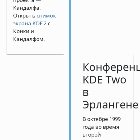
Кандалфа.
Открыть
снимок
экрана KDE 2
с
Конки и
Кандалфом.
Конферен
KDE Two
в
Эрлангене
В октябре 1999
года во время
второй